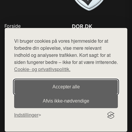
Forside
DOR.DK
Produkter
Tlf. 78768672
Top Rabatter
Vi bruger cookies på vores hjemmeside for at
Mail:
hej@want.dk
Kontakt
forbedre din oplevelse, vise mere relevant
indhold og analysere trafikken. Kort sagt: for at
Cookie- og privatlivspolitik
siden fungerer bedre – ikke for at være irriterende.
Cookie- og privatlivspolitik.
Denne side er en del af want.dk, der udgiver en række
Accepter alle
hjemmesider med præsentation af forskellige produkter fra
diverse webshops. Der sælges ikke varer fra denne side - vi
Afvis ikke‑nødvendige
henviser til de shops, som sælger varen. Vi har heller ikke
varerne på lager.
Indstillinger
© 2026 dor.dk. Alle rettigheder forbeholdes.