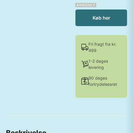
Køb her
Fri fragt fra kr.
499
1-2 dages
levering
90 dages
fortrydelsesret
Beskrivelse