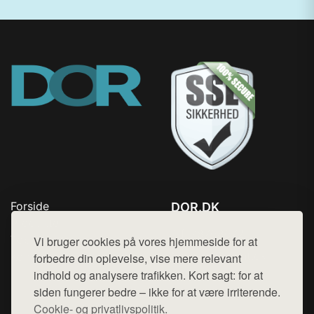
Forside
DOR.DK
Produkter
Tlf. 78768672
Top Rabatter
Vi bruger cookies på vores hjemmeside for at
Mail:
hej@want.dk
Kontakt
forbedre din oplevelse, vise mere relevant
indhold og analysere trafikken. Kort sagt: for at
Cookie- og privatlivspolitik
siden fungerer bedre – ikke for at være irriterende.
Cookie- og privatlivspolitik.