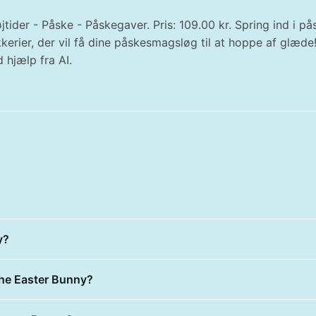
tider - Påske - Påskegaver. Pris: 109.00 kr. Spring ind i
rier, der vil få dine påskesmagsløg til at hoppe af glæd
 hjælp fra AI.
y?
The Easter Bunny?