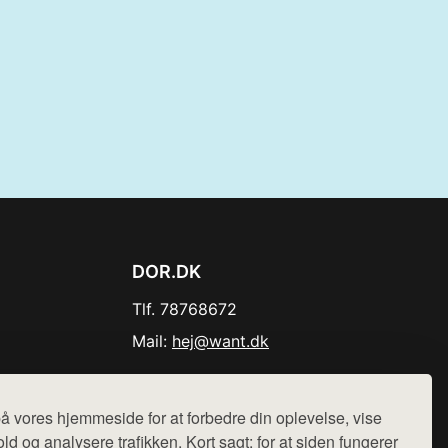
DOR.DK
Tlf. 78768672
Mail:
hej@want.dk
Cookie- og privatlivspolitik
å vores hjemmeside for at forbedre din oplevelse, vise
ld og analysere trafikken. Kort sagt: for at siden fungerer