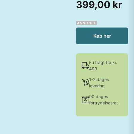
399,00 kr
Køb her
Fri fragt fra kr.
499
1-2 dages
levering
90 dages
fortrydelsesret