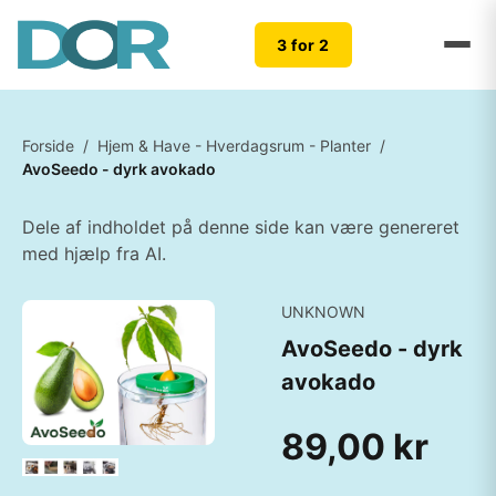
3 for 2
Forside
/
Hjem & Have - Hverdagsrum - Planter
/
AvoSeedo - dyrk avokado
Dele af indholdet på denne side kan være genereret
med hjælp fra AI.
UNKNOWN
AvoSeedo - dyrk
avokado
89,00 kr