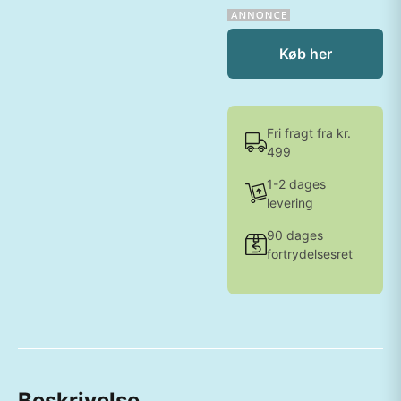
Køb her
Fri fragt fra kr.
499
1-2 dages
levering
90 dages
fortrydelsesret
Beskrivelse