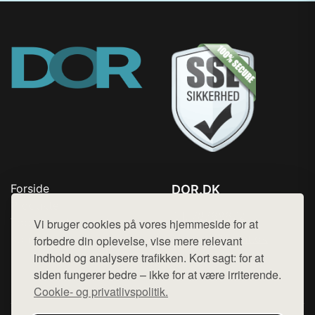
Forside
DOR.DK
Produkter
Tlf. 78768672
Top Rabatter
Vi bruger cookies på vores hjemmeside for at
Mail:
hej@want.dk
Kontakt
forbedre din oplevelse, vise mere relevant
indhold og analysere trafikken. Kort sagt: for at
Cookie- og privatlivspolitik
siden fungerer bedre – ikke for at være irriterende.
Cookie- og privatlivspolitik.