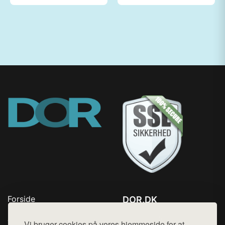
Forside
DOR.DK
Produkter
Tlf. 78768672
Top Rabatter
Vi bruger cookies på vores hjemmeside for at