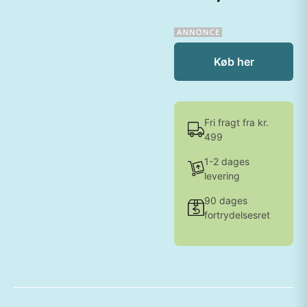
Køb her
Fri fragt fra kr.
499
1-2 dages
levering
90 dages
fortrydelsesret