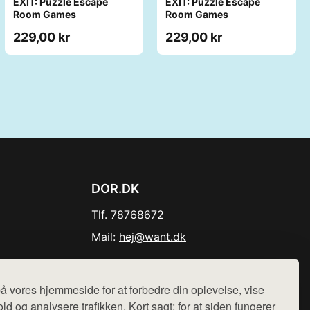
EXIT: Puzzle Escape
EXIT: Puzzle Escape
Room Games
Room Games
229,00 kr
229,00 kr
DOR.DK
Tlf. 78768672
Mail:
hej@want.dk
Cookie- og privatlivspolitik
å vores hjemmeside for at forbedre din oplevelse, vise
ld og analysere trafikken. Kort sagt: for at siden fungerer