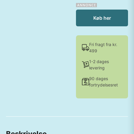
Køb her
Fri fragt fra kr.
499
1-2 dages
levering
90 dages
fortrydelsesret
Beskrivelse