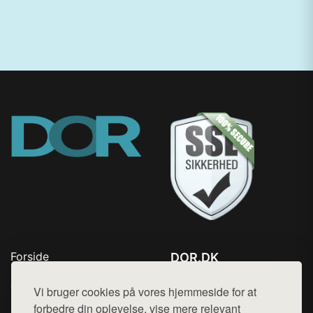
Forside
DOR.DK
Produkter
Tlf. 78768672
Top Rabatter
Vi bruger cookies på vores hjemmeside for at
Mail:
hej@want.dk
Kontakt
forbedre din oplevelse, vise mere relevant