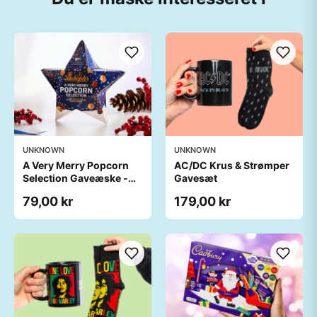
UNKNOWN
UNKNOWN
A Very Merry Popcorn
AC/DC Krus & Strømper
Selection Gaveæske -
Gavesæt
Joe & Seph’s
79,00 kr
179,00 kr