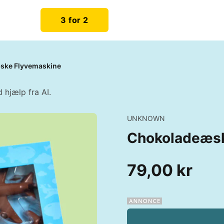
3 for 2
ske Flyvemaskine
 hjælp fra AI.
UNKNOWN
Chokoladeæsk
79,00 kr