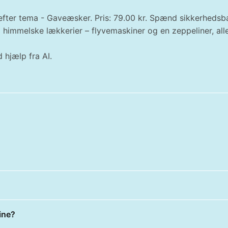
er tema - Gaveæsker. Pris: 79.00 kr. Spænd sikkerhedsbælte
immelske lækkerier – flyvemaskiner og en zeppeliner, al
 hjælp fra AI.
ine?