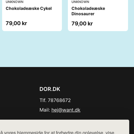
UNKNOWN
UNKNOWN
Chokoladeæske Cykel
Chokoladeæske
Dinosaurer
79,00 kr
79,00 kr
DOR.DK
Tlf. 78768672
Mail:
hej@want.dk
Cookie- og privatlivspolitik
å vores hjemmeside for at forbedre din oplevelse, vise