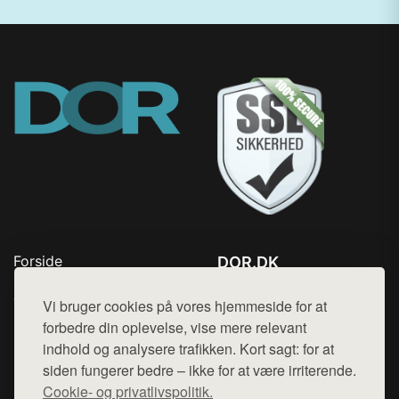
Forside
DOR.DK
Produkter
Tlf. 78768672
Top Rabatter
Vi bruger cookies på vores hjemmeside for at
Mail:
hej@want.dk
Kontakt
forbedre din oplevelse, vise mere relevant
indhold og analysere trafikken. Kort sagt: for at
Cookie- og privatlivspolitik
siden fungerer bedre – ikke for at være irriterende.
Cookie- og privatlivspolitik.