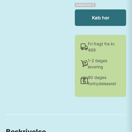
Køb her
Fri fragt fra kr.
499
1-2 dages
levering
90 dages
fortrydelsesret
Beskrivelse