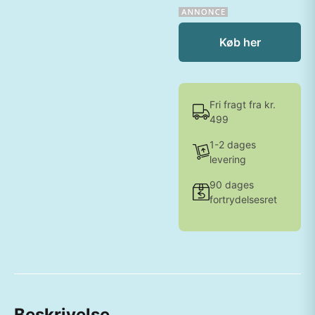
Køb her
Fri fragt fra kr.
499
1-2 dages
levering
90 dages
fortrydelsesret
Beskrivelse