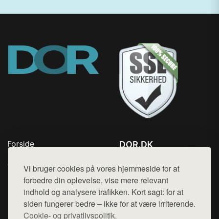
Forside
DOR.DK
Produkter
Tlf. 78768672
Top Rabatter
Vi bruger cookies på vores hjemmeside for at
Mail:
hej@want.dk
Kontakt
forbedre din oplevelse, vise mere relevant
indhold og analysere trafikken. Kort sagt: for at
Cookie- og privatlivspolitik
siden fungerer bedre – ikke for at være irriterende.
Cookie- og privatlivspolitik.