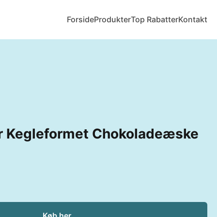
Forside
Produkter
Top Rabatter
Kontakt
er Kegleformet Chokoladeæske
Køb her