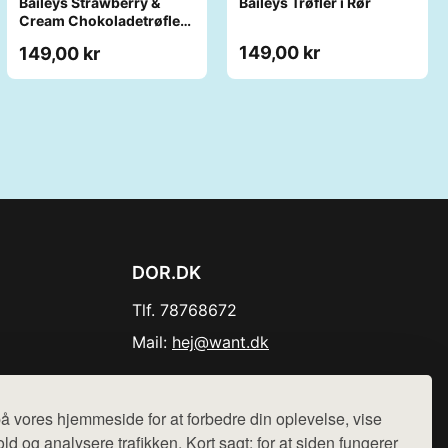
Baileys Strawberry &
Baileys Trøfler i Rør
Cream Chokoladetrøfler i
Tube
149,00 kr
149,00 kr
DOR.DK
Tlf. 78768672
Mail:
hej@want.dk
Cookie- og privatlivspolitik
å vores hjemmeside for at forbedre din oplevelse, vise
ld og analysere trafikken. Kort sagt: for at siden fungerer