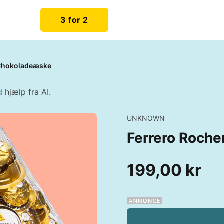
3 for 2
 Chokoladeæske
 hjælp fra AI.
UNKNOWN
Ferrero Roch
199,00 kr