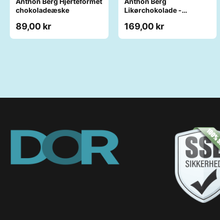
Anthon Berg Hjerteformet
Anthon Berg
chokoladeæske
Likørchokolade -
Cocktails
89,00 kr
169,00 kr