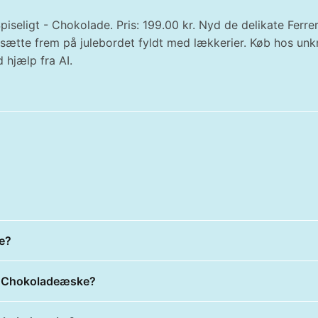
iseligt - Chokolade. Pris: 199.00 kr. Nyd de delikate Fer
at sætte frem på julebordet fyldt med lækkerier. Køb hos un
 hjælp fra AI.
e?
et Chokoladeæske?