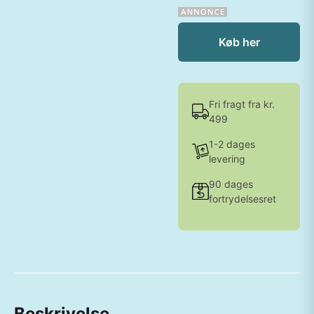
Køb her
Fri fragt fra kr.
499
1-2 dages
levering
90 dages
fortrydelsesret
Beskrivelse