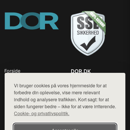
Forside
DOR.DK
Produkter
Tlf. 78768672
Top Rabatter
Vi bruger cookies på vores hjemmeside for at
Mail:
hej@want.dk
Kontakt
forbedre din oplevelse, vise mere relevant
indhold og analysere trafikken. Kort sagt: for at
Cookie- og privatlivspolitik
siden fungerer bedre – ikke for at være irriterende.
Cookie- og privatlivspolitik.