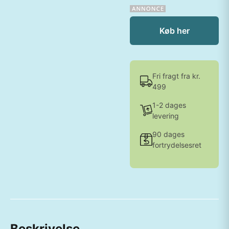
Køb her
Fri fragt fra kr.
499
1-2 dages
levering
90 dages
fortrydelsesret
Beskrivelse