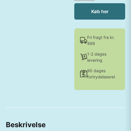
Køb her
Fri fragt fra kr.
499
1-2 dages
levering
90 dages
fortrydelsesret
Beskrivelse