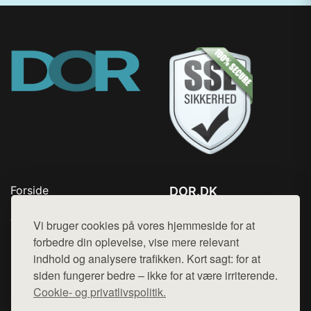
Forside
DOR.DK
Produkter
Tlf. 78768672
Top Rabatter
Vi bruger cookies på vores hjemmeside for at
Mail:
hej@want.dk
Kontakt
forbedre din oplevelse, vise mere relevant
indhold og analysere trafikken. Kort sagt: for at
Cookie- og privatlivspolitik
siden fungerer bedre – ikke for at være irriterende.
Cookie- og privatlivspolitik.