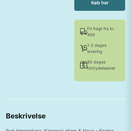
Køb her
Fri fragt fra kr.
499
1-2 dages
levering
90 dages
fortrydelsesret
Beskrivelse
Fod-Hængekøje. Kategori: Hjem & Have - Kontor.