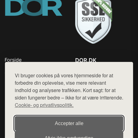
Forside
DOR.DK
Produkter
Tlf. 78768672
Top Rabatter
Vi bruger cookies på vores hjemmeside for at
Mail:
hej@want.dk
Kontakt
forbedre din oplevelse, vise mere relevant
indhold og analysere trafikken. Kort sagt: for at
Cookie- og privatlivspolitik
siden fungerer bedre – ikke for at være irriterende.
Cookie- og privatlivspolitik.
Denne side er en del af want.dk, der udgiver en række
Accepter alle
hjemmesider med præsentation af forskellige produkter fra
diverse webshops. Der sælges ikke varer fra denne side - vi