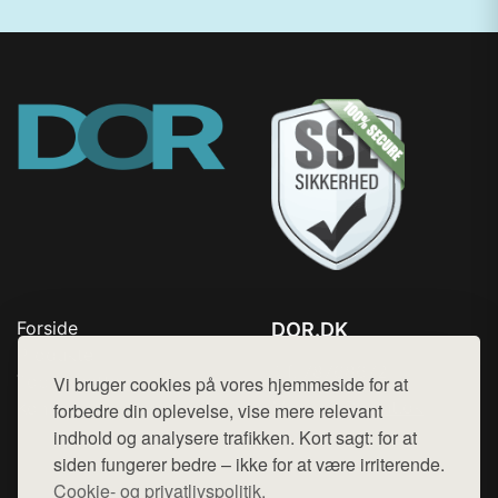
Forside
DOR.DK
Produkter
Tlf. 78768672
Top Rabatter
Vi bruger cookies på vores hjemmeside for at
Mail:
hej@want.dk
Kontakt
forbedre din oplevelse, vise mere relevant
indhold og analysere trafikken. Kort sagt: for at
Cookie- og privatlivspolitik
siden fungerer bedre – ikke for at være irriterende.
Cookie- og privatlivspolitik.