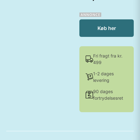
Køb her
Fri fragt fra kr.
499
1-2 dages
levering
90 dages
fortrydelsesret