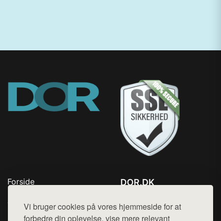
Forside
DOR.DK
Produkter
Tlf. 78768672
Top Rabatter
Vi bruger cookies på vores hjemmeside for at
Mail:
hej@want.dk
Kontakt
forbedre din oplevelse, vise mere relevant