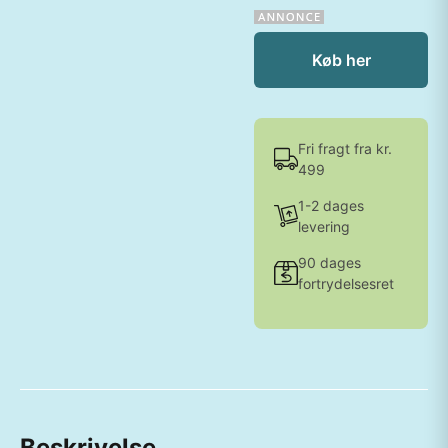
Køb her
Fri fragt fra kr.
499
1-2 dages
levering
90 dages
fortrydelsesret
Beskrivelse