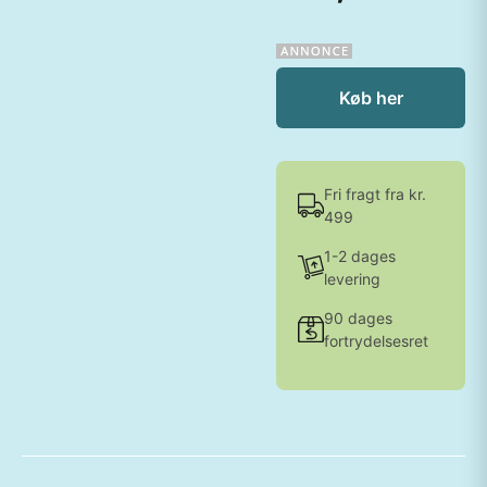
Køb her
Fri fragt fra kr.
499
1-2 dages
levering
90 dages
fortrydelsesret