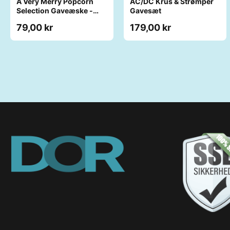
A Very Merry Popcorn
AC/DC Krus & Strømper
Selection Gaveæske -
Gavesæt
Joe & Seph’s
79,00 kr
179,00 kr