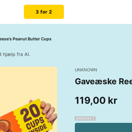
3 for 2
ese’s Peanut Butter Cups
 hjælp fra AI.
UNKNOWN
Gaveæske Ree
119,00 kr