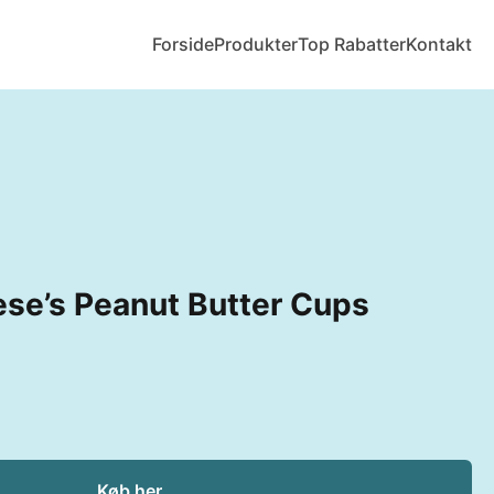
Forside
Produkter
Top Rabatter
Kontakt
se’s Peanut Butter Cups
Køb her