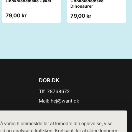
Chokoladeæske Cykel
Chokoladeæske
Dinosaurer
79,00 kr
79,00 kr
DOR.DK
Tlf. 78768672
Mail:
hej@want.dk
Cookie- og privatlivspolitik
å vores hjemmeside for at forbedre din oplevelse, vise
ld og analysere trafikken. Kort sagt: for at siden fungerer