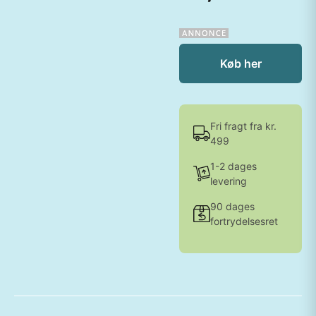
Køb her
Fri fragt fra kr.
499
1-2 dages
levering
90 dages
fortrydelsesret