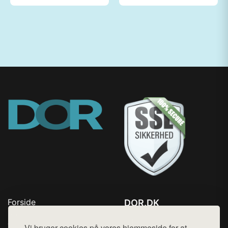
Forside
DOR.DK
Produkter
Tlf. 78768672
Top Rabatter
Vi bruger cookies på vores hjemmeside for at