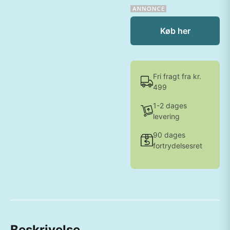
Køb her
Fri fragt fra kr.
499
1-2 dages
levering
90 dages
fortrydelsesret
Beskrivelse