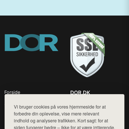
Forside
DOR.DK
Produkter
Tlf. 78768672
Top Rabatter
Vi bruger cookies på vores hjemmeside for at
Mail:
hej@want.dk
Kontakt
forbedre din oplevelse, vise mere relevant
indhold og analysere trafikken. Kort sagt: for at
Cookie- og privatlivspolitik
siden fungerer bedre – ikke for at være irriterende.