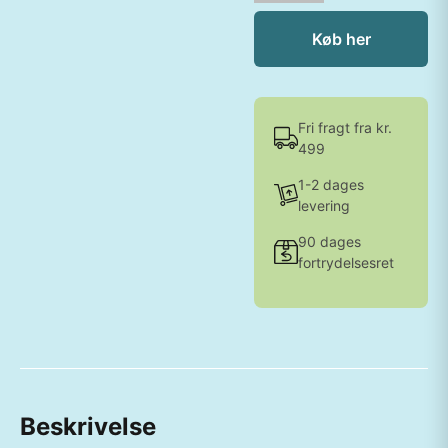
Køb her
Fri fragt fra kr.
499
1-2 dages
levering
90 dages
fortrydelsesret
Beskrivelse