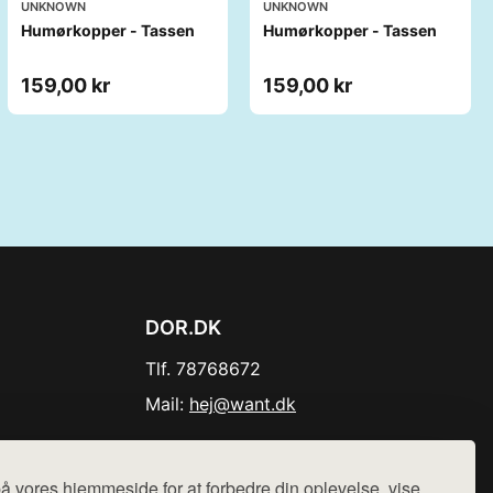
UNKNOWN
UNKNOWN
Humørkopper - Tassen
Humørkopper - Tassen
159,00 kr
159,00 kr
DOR.DK
Tlf. 78768672
Mail:
hej@want.dk
Cookie- og privatlivspolitik
å vores hjemmeside for at forbedre din oplevelse, vise