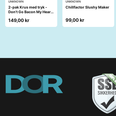
UNKNOWN
UNKNOWN
2-pak Krus med tryk -
Chillfactor Slushy Maker
Don't Go Bacon My Heart.
I Couldn't If I Fried
99,00 kr
149,00 kr