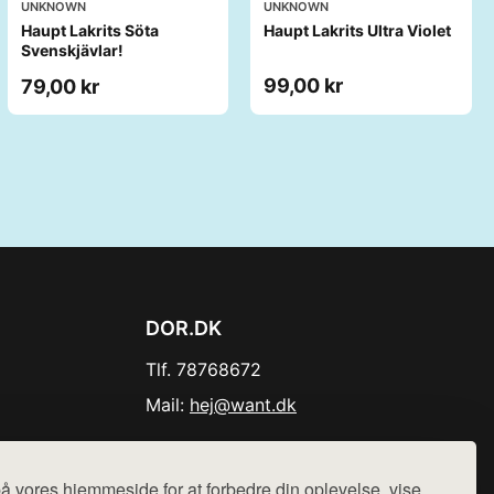
UNKNOWN
UNKNOWN
Haupt Lakrits Söta
Haupt Lakrits Ultra Violet
Svenskjävlar!
99,00 kr
79,00 kr
DOR.DK
Tlf. 78768672
Mail:
hej@want.dk
Cookie- og privatlivspolitik
å vores hjemmeside for at forbedre din oplevelse, vise