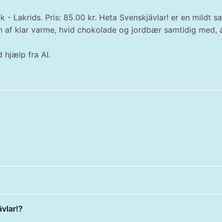
lik - Lakrids. Pris: 85.00 kr. Heta Svenskjävlar! er en mildt
 af klar varme, hvid chokolade og jordbær samtidig med, a
 hjælp fra AI.
vlar!?