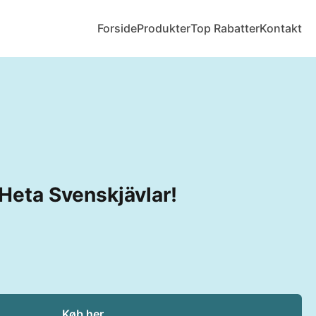
Forside
Produkter
Top Rabatter
Kontakt
 Heta Svenskjävlar!
Køb her