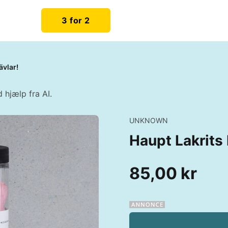
3 for 2
ävlar!
 hjælp fra AI.
UNKNOWN
Haupt Lakrits
85,00 kr