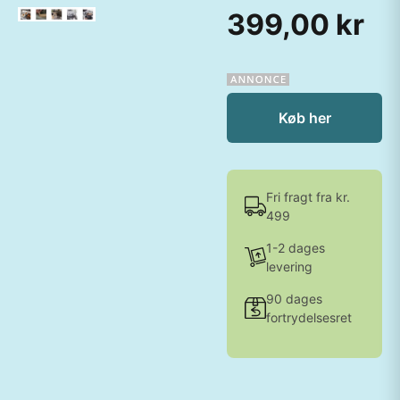
399,00 kr
Køb her
Fri fragt fra kr.
499
1-2 dages
levering
90 dages
fortrydelsesret