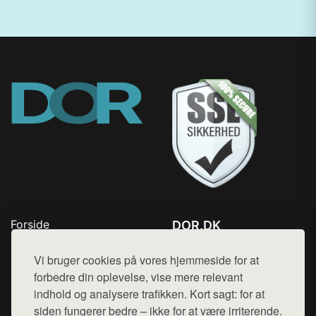
Forside
DOR.DK
Produkter
Tlf. 78768672
Top Rabatter
Vi bruger cookies på vores hjemmeside for at
Mail:
hej@want.dk
Kontakt
forbedre din oplevelse, vise mere relevant
indhold og analysere trafikken. Kort sagt: for at
Cookie- og privatlivspolitik
siden fungerer bedre – ikke for at være irriterende.