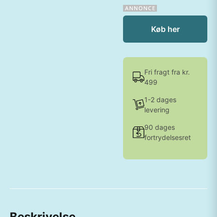
Køb her
Fri fragt fra kr.
499
1-2 dages
levering
90 dages
fortrydelsesret
Beskrivelse