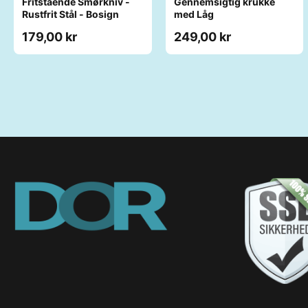
Fritstående Smørkniv -
Gennemsigtig krukke
Rustfrit Stål - Bosign
med Låg
179,00 kr
249,00 kr