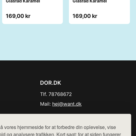
Glasfad Karamel
Glasfad Karamel
169,00 kr
169,00 kr
DOR.DK
Tlf. 78768672
Mail:
hej@want.dk
Cookie- og privatlivspolitik
å vores hjemmeside for at forbedre din oplevelse, vise
ld og analysere trafikken. Kort sagt: for at siden fungerer