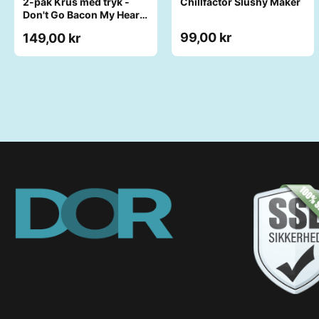
2-pak Krus med tryk -
Chillfactor Slushy Maker
Don't Go Bacon My Heart.
I Couldn't If I Fried
99,00 kr
149,00 kr