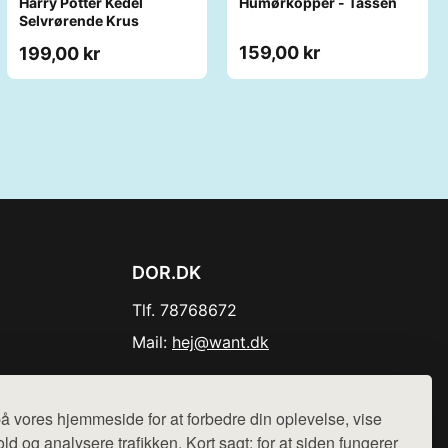
Harry Potter Kedel
Humørkopper - Tassen
Selvrørende Krus
159,00 kr
199,00 kr
DOR.DK
Tlf. 78768672
Mail:
hej@want.dk
Cookie- og privatlivspolitik
å vores hjemmeside for at forbedre din oplevelse, vise
ld og analysere trafikken. Kort sagt: for at siden fungerer