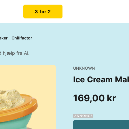
3 for 2
ker - Chillfactor
 hjælp fra AI.
UNKNOWN
Ice Cream Make
169,00 kr