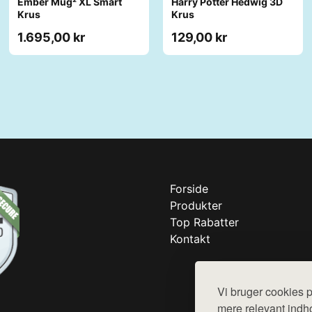
Ember Mug² XL Smart
Harry Potter Hedwig 3D
Krus
Krus
1.695,00 kr
129,00 kr
Forside
Produkter
Top Rabatter
Kontakt
Vi bruger cookies p
mere relevant indho