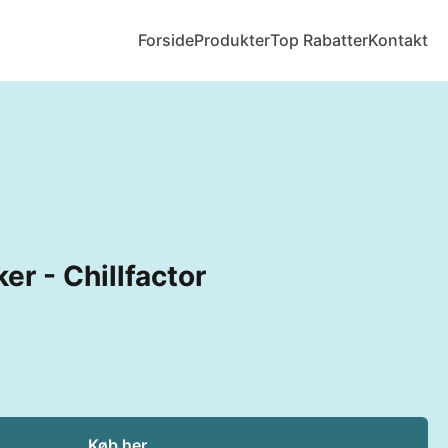
Forside
Produkter
Top Rabatter
Kontakt
r - Chillfactor
Køb her