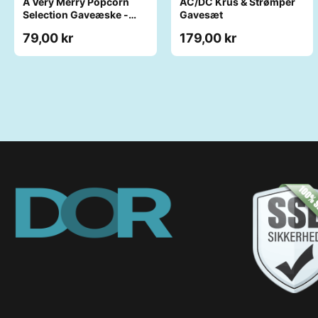
A Very Merry Popcorn
AC/DC Krus & Strømper
Selection Gaveæske -
Gavesæt
Joe & Seph’s
79,00 kr
179,00 kr