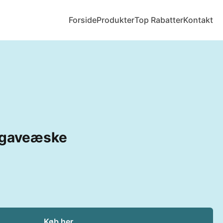
Forside
Produkter
Top Rabatter
Kontakt
y gaveæske
Køb her