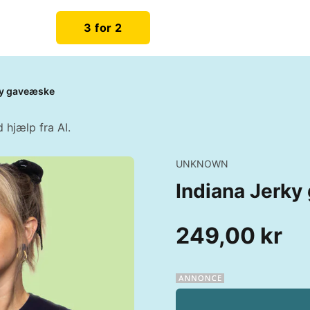
3 for 2
ky gaveæske
 hjælp fra AI.
UNKNOWN
Indiana Jerk
249,00 kr