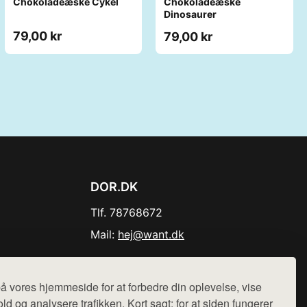
Chokoladeæske Cykel
Chokoladeæske
Dinosaurer
79,00 kr
79,00 kr
DOR.DK
Tlf. 78768672
Mail:
hej@want.dk
Cookie- og privatlivspolitik
å vores hjemmeside for at forbedre din oplevelse, vise
ld og analysere trafikken. Kort sagt: for at siden fungerer