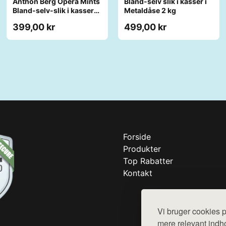
Anthon Berg Opera Mints
Bland-selv slik i kasser i
Bland-selv-slik i kasser
Metaldåse 2 kg
2,5 kg
399,00 kr
499,00 kr
Forside
Produkter
Top Rabatter
Kontakt
Vi bruger cookies p
mere relevant indho