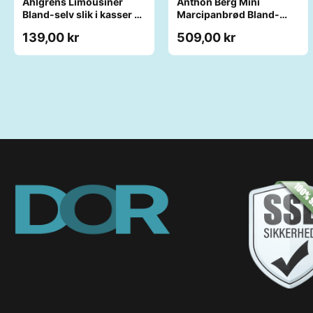
Ahlgrens Limousiner
Anthon Berg Mini
Bland-selv slik i kasser 1
Marcipanbrød Bland-
kg
selv-slik i kasser 1,8 kg
139,00 kr
509,00 kr