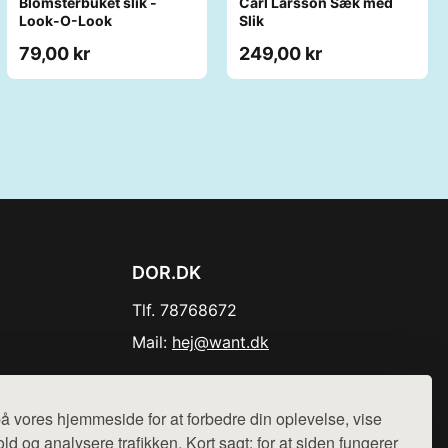
Blomsterbuket slik -
Carl Larsson Sæk med
Look-O-Look
Slik
79,00 kr
249,00 kr
DOR.DK
Tlf. 78768672
Mail:
hej@want.dk
Cookie- og privatlivspolitik
å vores hjemmeside for at forbedre din oplevelse, vise
ld og analysere trafikken. Kort sagt: for at siden fungerer