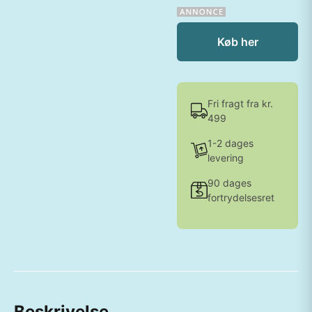
Køb her
Fri fragt fra kr.
499
1-2 dages
levering
90 dages
fortrydelsesret
Beskrivelse