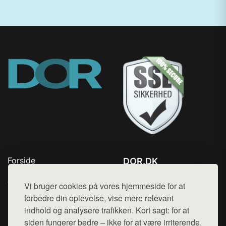
Forside
DOR.DK
Produkter
Tlf. 78768672
Top Rabatter
Vi bruger cookies på vores hjemmeside for at
Mail:
hej@want.dk
Kontakt
forbedre din oplevelse, vise mere relevant
indhold og analysere trafikken. Kort sagt: for at
Cookie- og privatlivspolitik
siden fungerer bedre – ikke for at være irriterende.