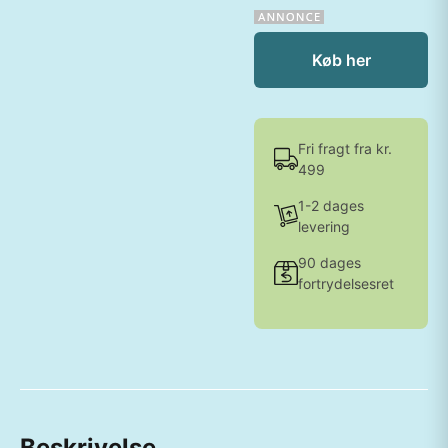
Køb her
Fri fragt fra kr.
499
1-2 dages
levering
90 dages
fortrydelsesret
Beskrivelse