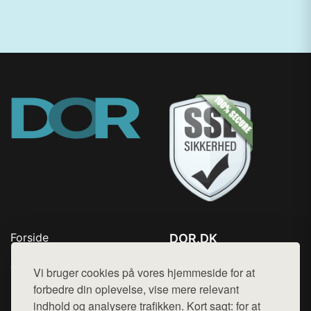
Forside
DOR.DK
Produkter
Tlf. 78768672
Top Rabatter
Vi bruger cookies på vores hjemmeside for at
Mail:
hej@want.dk
Kontakt
forbedre din oplevelse, vise mere relevant
indhold og analysere trafikken. Kort sagt: for at