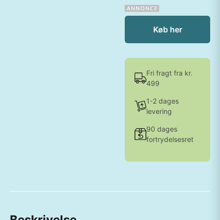
Køb her
Fri fragt fra kr.
499
1-2 dages
levering
90 dages
fortrydelsesret
Beskrivelse