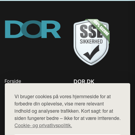
Forside
DOR.DK
Produkter
Tlf. 78768672
Top Rabatter
Vi bruger cookies på vores hjemmeside for at
Mail:
hej@want.dk
Kontakt
forbedre din oplevelse, vise mere relevant
indhold og analysere trafikken. Kort sagt: for at
Cookie- og privatlivspolitik
siden fungerer bedre – ikke for at være irriterende.
Cookie- og privatlivspolitik.