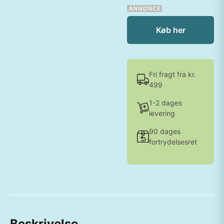
Køb her
Fri fragt fra kr.
499
1-2 dages
levering
90 dages
fortrydelsesret
Beskrivelse