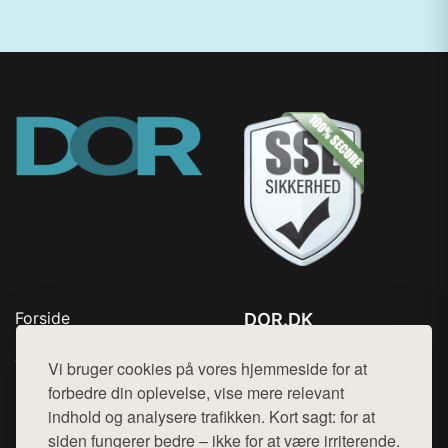
Forside
DOR.DK
Produkter
Tlf. 78768672
Top Rabatter
Vi bruger cookies på vores hjemmeside for at
Mail:
hej@want.dk
Kontakt
forbedre din oplevelse, vise mere relevant
indhold og analysere trafikken. Kort sagt: for at
Cookie- og privatlivspolitik
siden fungerer bedre – ikke for at være irriterende.