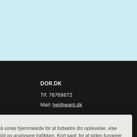
DOR.DK
Tlf. 78768672
Mail:
hej@want.dk
Cookie- og privatlivspolitik
å vores hjemmeside for at forbedre din oplevelse, vise
ld og analysere trafikken. Kort sagt: for at siden fungerer