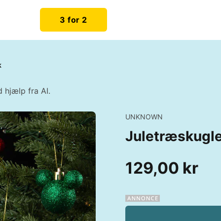
3 for 2
k
 hjælp fra AI.
UNKNOWN
Juletræskugl
129,00 kr