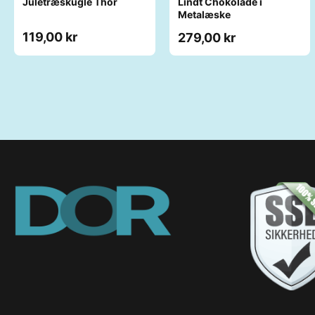
Juletræskugle Thor
Lindt Chokolade i
Metalæske
119,00 kr
279,00 kr