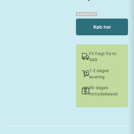
Køb her
Fri fragt fra kr.
499
1-2 dages
levering
90 dages
fortrydelsesret