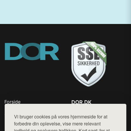
Forside
DOR.DK
Produkter
Tlf. 78768672
Top Rabatter
Vi bruger cookies på vores hjemmeside for at
Mail:
hej@want.dk
Kontakt
forbedre din oplevelse, vise mere relevant
indhold og analysere trafikken. Kort sagt: for at