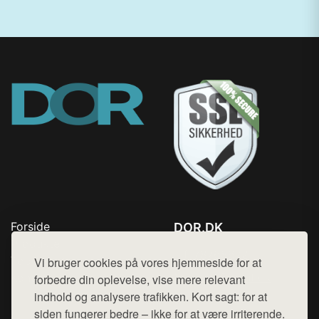
Forside
DOR.DK
Produkter
Tlf. 78768672
Top Rabatter
Vi bruger cookies på vores hjemmeside for at
Mail:
hej@want.dk
Kontakt
forbedre din oplevelse, vise mere relevant
indhold og analysere trafikken. Kort sagt: for at
Cookie- og privatlivspolitik
siden fungerer bedre – ikke for at være irriterende.