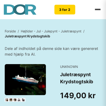
3 for 2
Forside
/
Højtider - Jul - Julepynt - Juletræspynt
/
Juletræspynt Krydstogtskib
Dele af indholdet på denne side kan være genereret
med hjælp fra AI.
UNKNOWN
Juletræspynt
Krydstogtskib
149,00 kr