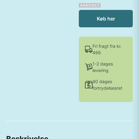
Køb her
Fri fragt fra kr.
499
1-2 dages
levering
90 dages
fortrydelsesret
Beskrivelse