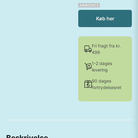
Køb her
Fri fragt fra kr.
499
1-2 dages
levering
90 dages
fortrydelsesret
Beskrivelse