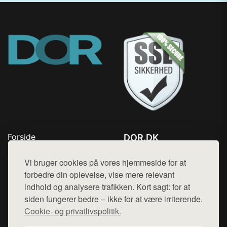
Forside
DOR.DK
Produkter
Tlf. 78768672
Top Rabatter
Vi bruger cookies på vores hjemmeside for at
Mail:
hej@want.dk
Kontakt
forbedre din oplevelse, vise mere relevant
indhold og analysere trafikken. Kort sagt: for at
Cookie- og privatlivspolitik
siden fungerer bedre – ikke for at være irriterende.
Cookie- og privatlivspolitik.