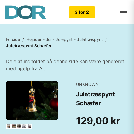
3 for 2
Forside
/
Højtider - Jul - Julepynt - Juletræspynt
/
Juletræspynt Schæfer
Dele af indholdet på denne side kan være genereret
med hjælp fra AI.
UNKNOWN
Juletræspynt
Schæfer
129,00 kr