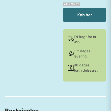
Køb her
Fri fragt fra kr.
499
1-2 dages
levering
90 dages
fortrydelsesret
Beskrivelse