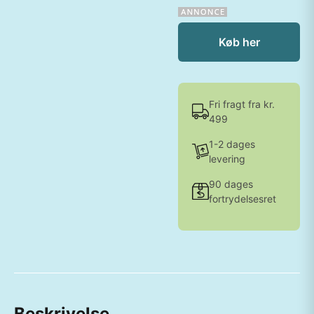
Køb her
Fri fragt fra kr.
499
1-2 dages
levering
90 dages
fortrydelsesret
Beskrivelse