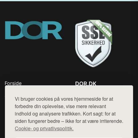
Forside
DOR.DK
Produkter
Tlf. 78768672
Top Rabatter
Vi bruger cookies på vores hjemmeside for at
Mail:
hej@want.dk
Kontakt
forbedre din oplevelse, vise mere relevant
indhold og analysere trafikken. Kort sagt: for at
Cookie- og privatlivspolitik
siden fungerer bedre – ikke for at være irriterende.
Cookie- og privatlivspolitik.