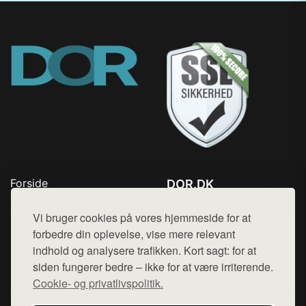
Forside
DOR.DK
Produkter
Tlf. 78768672
Top Rabatter
Vi bruger cookies på vores hjemmeside for at
Mail:
hej@want.dk
Kontakt
forbedre din oplevelse, vise mere relevant
indhold og analysere trafikken. Kort sagt: for at
Cookie- og privatlivspolitik
siden fungerer bedre – ikke for at være irriterende.
Cookie- og privatlivspolitik.