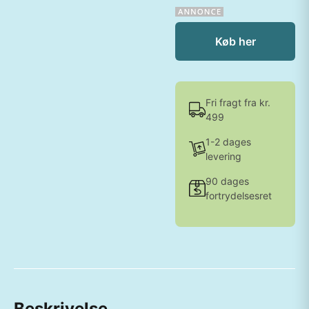
Køb her
Fri fragt fra kr.
499
1-2 dages
levering
90 dages
fortrydelsesret
Beskrivelse