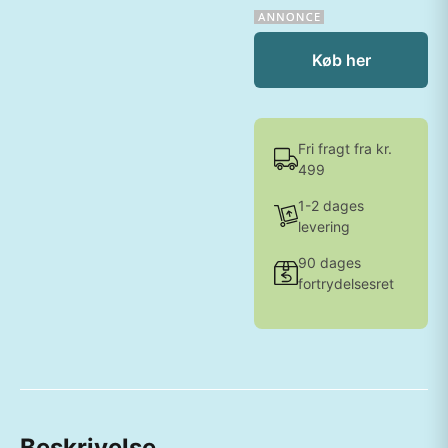
Køb her
Fri fragt fra kr.
499
1-2 dages
levering
90 dages
fortrydelsesret
Beskrivelse