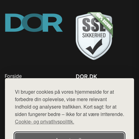
Forside
DOR.DK
Produkter
Tlf. 78768672
Top Rabatter
Vi bruger cookies på vores hjemmeside for at
Mail:
hej@want.dk
Kontakt
forbedre din oplevelse, vise mere relevant
indhold og analysere trafikken. Kort sagt: for at
Cookie- og privatlivspolitik
siden fungerer bedre – ikke for at være irriterende.
Cookie- og privatlivspolitik.