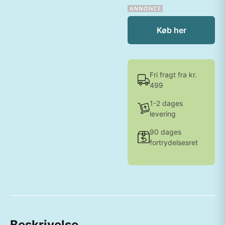
Køb her
Fri fragt fra kr.
499
1-2 dages
levering
90 dages
fortrydelsesret
Beskrivelse