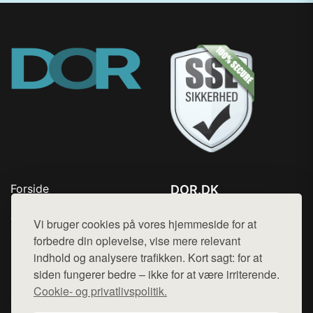
Forside
DOR.DK
Produkter
Tlf. 78768672
Top Rabatter
Vi bruger cookies på vores hjemmeside for at
Mail:
hej@want.dk
Kontakt
forbedre din oplevelse, vise mere relevant
indhold og analysere trafikken. Kort sagt: for at
Cookie- og privatlivspolitik
siden fungerer bedre – ikke for at være irriterende.
Cookie- og privatlivspolitik.