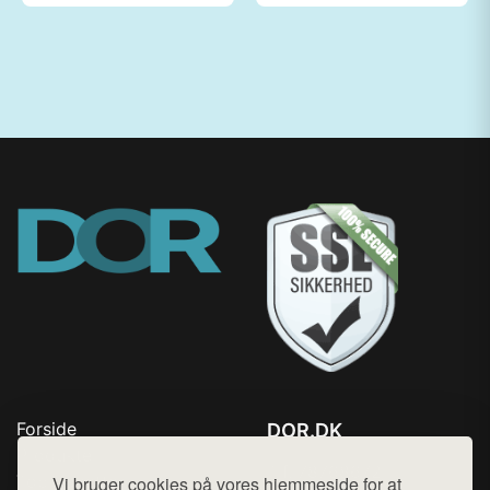
Forside
DOR.DK
Produkter
Tlf. 78768672
Top Rabatter
Vi bruger cookies på vores hjemmeside for at