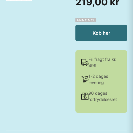
219,00 kr
Køb her
Fri fragt fra kr.
499
1-2 dages
levering
90 dages
fortrydelsesret