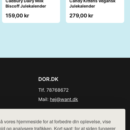
Cadbury Dairy Milk
Candy Kittens Vegansk
Biscoff Julekalender
Julekalender
159,00 kr
279,00 kr
DOR.DK
Tlf. 78768672
Mail:
hej@want.dk
Cookie- og privatlivspolitik
å vores hjemmeside for at forbedre din oplevelse, vise
ld og analysere trafikken. Kort sagt: for at siden fungerer