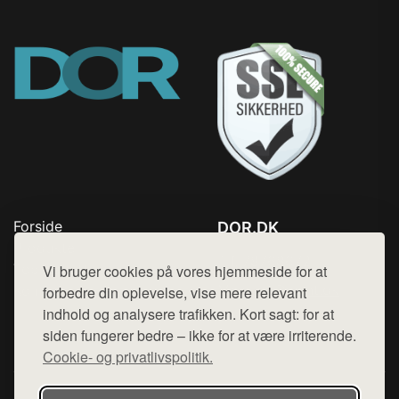
Forside
DOR.DK
Produkter
Tlf. 78768672
Top Rabatter
Vi bruger cookies på vores hjemmeside for at
Mail:
hej@want.dk
Kontakt
forbedre din oplevelse, vise mere relevant
indhold og analysere trafikken. Kort sagt: for at
Cookie- og privatlivspolitik
siden fungerer bedre – ikke for at være irriterende.
Cookie- og privatlivspolitik.