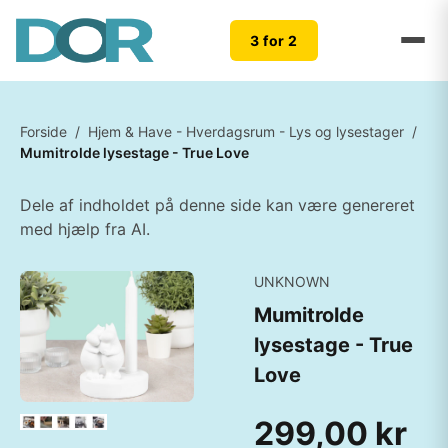
3 for 2
Forside
/
Hjem & Have - Hverdagsrum - Lys og lysestager
/
Mumitrolde lysestage - True Love
Dele af indholdet på denne side kan være genereret
med hjælp fra AI.
UNKNOWN
Mumitrolde
lysestage - True
Love
299,00 kr