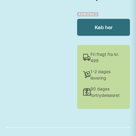
Køb her
Fri fragt fra kr.
499
1-2 dages
levering
90 dages
fortrydelsesret