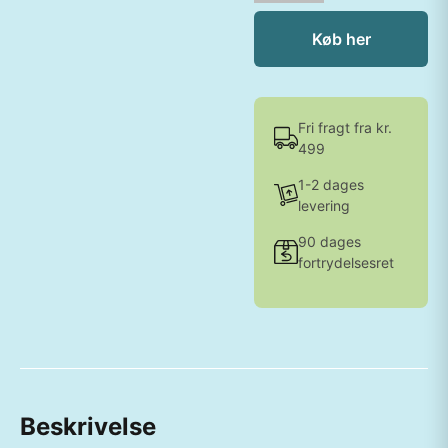
Køb her
Fri fragt fra kr.
499
1-2 dages
levering
90 dages
fortrydelsesret
Beskrivelse