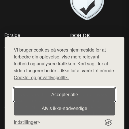
Forside
DOR.DK
Produkter
Tlf. 78768672
Top Rabatter
Vi bruger cookies på vores hjemmeside for at
Mail:
hej@want.dk
Kontakt
forbedre din oplevelse, vise mere relevant
indhold og analysere trafikken. Kort sagt: for at
Cookie- og privatlivspolitik
siden fungerer bedre – ikke for at være irriterende.
Cookie- og privatlivspolitik.
Denne side er en del af want.dk, der udgiver en række
Accepter alle
hjemmesider med præsentation af forskellige produkter fra
diverse webshops. Der sælges ikke varer fra denne side - vi
Afvis ikke‑nødvendige
henviser til de shops, som sælger varen. Vi har heller ikke
varerne på lager.
Indstillinger