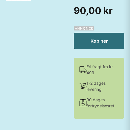
90,00 kr
Køb her
Fri fragt fra kr.
499
1-2 dages
levering
90 dages
fortrydelsesret