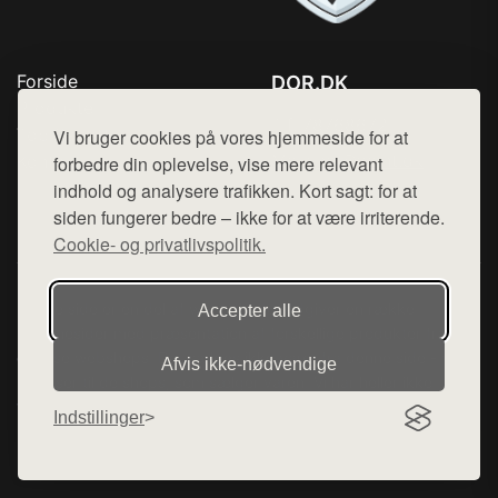
Forside
DOR.DK
Produkter
Tlf. 78768672
Top Rabatter
Vi bruger cookies på vores hjemmeside for at
Mail:
hej@want.dk
Kontakt
forbedre din oplevelse, vise mere relevant
indhold og analysere trafikken. Kort sagt: for at
Cookie- og privatlivspolitik
siden fungerer bedre – ikke for at være irriterende.
Cookie- og privatlivspolitik.
Denne side er en del af want.dk, der udgiver en række
Accepter alle
hjemmesider med præsentation af forskellige produkter fra
diverse webshops. Der sælges ikke varer fra denne side - vi
Afvis ikke‑nødvendige
henviser til de shops, som sælger varen. Vi har heller ikke
varerne på lager.
Indstillinger
© 2026 dor.dk. Alle rettigheder forbeholdes.