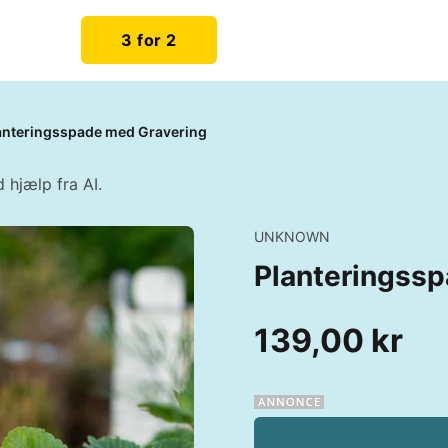
3 for 2
anteringsspade med Gravering
 hjælp fra AI.
UNKNOWN
Planteringss
139,00 kr