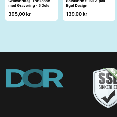
Grillværktøj i Trækasse
Solskærm til Bil 2-pak -
med Gravering - 5 Dele
Eget Design
395,00 kr
139,00 kr