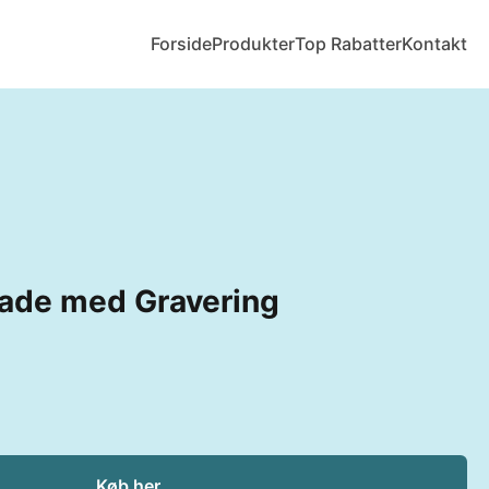
Forside
Produkter
Top Rabatter
Kontakt
pade med Gravering
Køb her