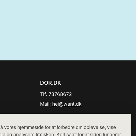
DOR.DK
Tlf. 78768672
Mail:
hej@want.dk
Cookie- og privatlivspolitik
å vores hjemmeside for at forbedre din oplevelse, vise
ld og analysere trafikken. Kort sagt: for at siden fungerer